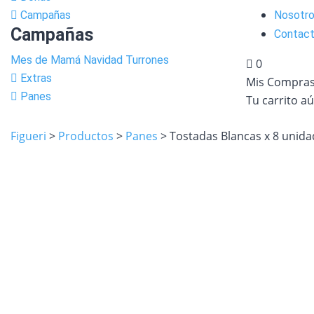
Campañas
Nosotr
Campañas
Contac
Mes de Mamá
Navidad
Turrones
0
Extras
Mis Compras
Panes
Tu carrito aú
Figueri
>
Productos
>
Panes
>
Tostadas Blancas x 8 unid