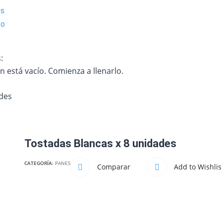
os
to
:
n está vacío. Comienza a llenarlo.
ades
Tostadas Blancas x 8 unidades
CATEGORÍA:
PANES
Comparar
Add to Wishlis